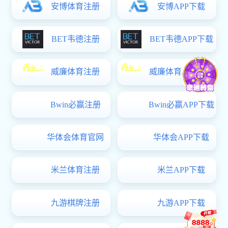
行业资讯
●
【要闻】加快推动企业发展方式向绿色低碳转型
2024/03/01
●
【招聘】cp官网,皇冠最新登陆,牛牛射2024届校园招聘开始了！
2023/10/06
●
11年老员工长发被卷入机器！前几天她还提醒工友要注意......
2018/09/12
●
泄密风险大，停用手机号请注意隐私保护！
2018/07/17
●
朗朗上口又有趣的安全生产“九安九险” 你知道几条？
2016/08/12
●
关于组织开展2016年工伤保险知识微信竞赛活动的通知
2016/07/08
●
最可爱的人 ——记中航工业万江炼胶工
2016/05/01
●
听老师傅讲爱车的那点事，这事你不知道的话，就摊上大事儿啦！
2016/03/04